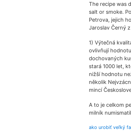
The recipe was d
salt or smoke. 
Petrova, jejich ho
Jaroslav Černý z
1) Výtečná kvali
ovlivňují hodnotu
dochovaných kus
stará 1000 let, 
nižší hodnotu ne
několik Nejvzácn
mincí Českoslove
A to je celkom p
milník numismati
ako urobiť veľký fa