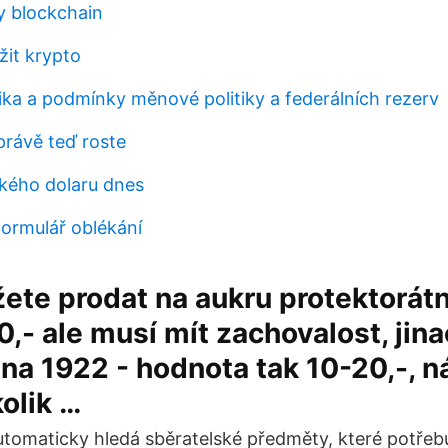
y blockchain
žit krypto
tika a podmínky měnové politiky a federálních rezerv
právě teď roste
kého dolaru dnes
formulář oblékání
ete prodat na aukru protektorát
0,- ale musí mít zachovalost, jina
una 1922 - hodnota tak 10-20,-, n
olik …
tomaticky hledá sběratelské předměty, které potřebu