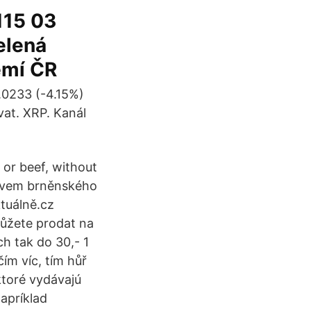
115 03
elená
emí ČR
.0233 (-4.15%)
at. XRP. Kanál
or beef, without
tivem brněnského
ktuálně.cz
můžete prodat na
ch tak do 30,- 1
ím víc, tím hůř
ktoré vydávajú
apríklad