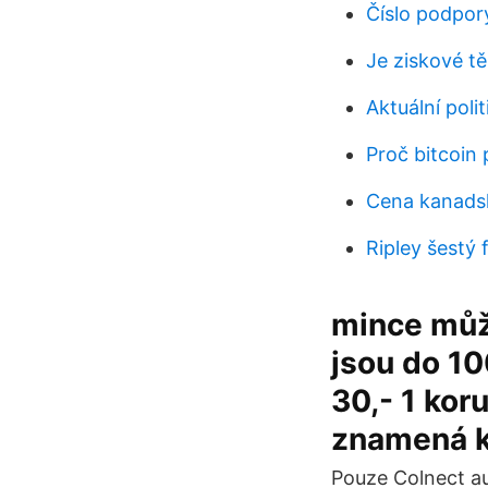
Číslo podpor
Je ziskové tě
Aktuální poli
Proč bitcoin 
Cena kanads
Ripley šestý 
mince můž
jsou do 10
30,- 1 kor
znamená k
Pouze Colnect au