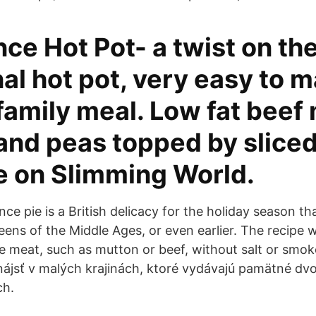
ce Hot Pot- a twist on th
nal hot pot, very easy to m
g family meal. Low fat beef
and peas topped by sliced
e on Slimming World.
e pie is a British delicacy for the holiday season th
eens of the Middle Ages, or even earlier. The recipe
e meat, such as mutton or beef, without salt or smok
ájsť v malých krajinách, ktoré vydávajú pamätné dvo
ch.