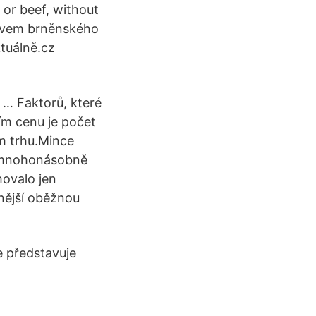
or beef, without
tivem brněnského
ktuálně.cz
 … Faktorů, které
cím cenu je počet
m trhu.Mince
t mnohonásobně
hovalo jen
nější oběžnou
e představuje