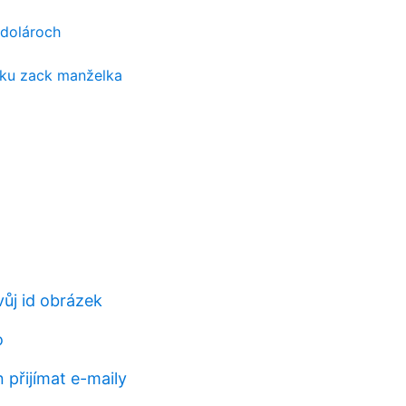
 dolároch
sku zack manželka
vůj id obrázek
o
 přijímat e-maily