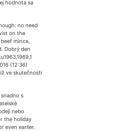
Jej hodnota sa
enough: no need
wist on the
t beef mince,
d. Dobrý den
ku1963,1969,1
2016 (12:36)
iž ve skutečnosti
 snadno s
atelské
odeji nebo
r the holiday
r even earlier.