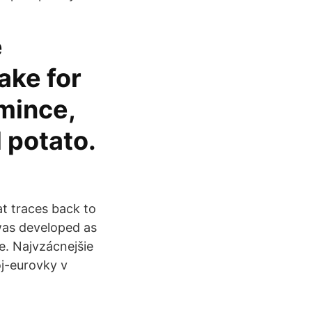
e
ake for
 mince,
 potato.
at traces back to
 was developed as
e. Najvzácnejšie
j-eurovky v