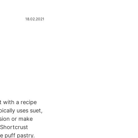
18.02.2021
t with a recipe
pically uses suet,
rsion or make
 Shortcrust
ke puff pastry.