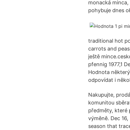
monacká minca, v
pohybuje dnes ok
traditional hot p
carrots and peas
ještě mince.cesko
pfennig 1977,1 De
Hodnota některýc
odpovídat i někol
Nakupujte, prodá
komunitou sběrat
předměty, které p
výměně. Dec 16, 2
season that trac