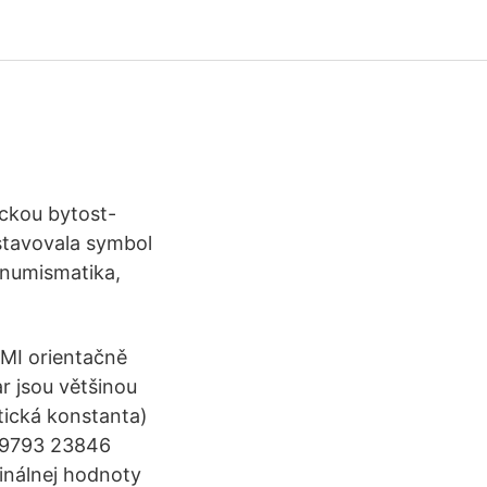
ickou bytost-
dstavovala symbol
e-numismatika,
MI orientačně
r jsou většinou
tická konstanta)
 89793 23846
nálnej hodnoty