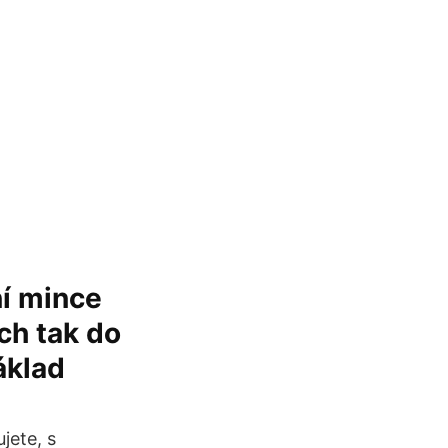
ní mince
ch tak do
áklad
jete, s