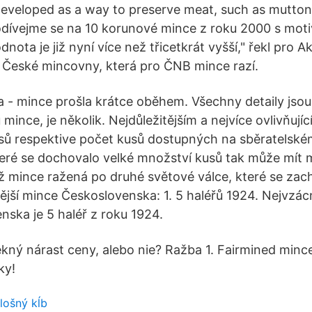
eveloped as a way to preserve meat, such as mutton 
Podívejme se na 10 korunové mince z roku 2000 s mo
dnota je již nyní více než třicetkrát vyšší," řekl pro A
 České mincovny, která pro ČNB mince razí.
ta - mince prošla krátce oběhem. Všechny detaily jsou
 mince, je několik. Nejdůležitějším a nejvíce ovlivňují
ů respektive počet kusů dostupných na sběratelské
které se dochovalo velké množství kusů tak může mí
ž mince ražená po druhé světové válce, které se zac
ější mince Československa: 1. 5 haléřů 1924. Nejvzác
nska je 5 haléř z roku 1924.
ekný nárast ceny, alebo nie? Ražba 1. Fairmined minc
ky!
lošný kĺb