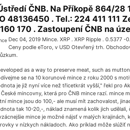
Ústředí ČNB. Na Příkopě 864/28 
ČO 48136450 . Tel.: 224 411 111 Z
 160 170 . Zastoupení ČNB na úz
Dec 04, 2019 Mince. XRP . XRP Ripple . 0.5377 -0
Ceny podle eToro, v USD Otevřený trh. Obchodov
Průzkum.
eveloped as a way to preserve meat, such as mutton 
Podívejme se na 10 korunové mince z roku 2000 s mo
dnota je již nyní více než třicetkrát vyšší," řekl pro A
 České mincovny, která pro ČNB mince razí. mince 
ní mince jsou do 100,- ale musí mít zachovalost, jina
nota tak 10-20,-, náklad znamená kolik jich udělali, č
jvzácnejšie mince je možné nájsť v malých krajinách, 
ovky v nízkych nákladoch. Ako príklad môže slúžiť n