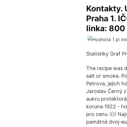
Kontakty. 
Praha 1. I
linka: 800
Statistiky Graf 
The recipe was d
salt or smoke. 
Petrova, jejich ho
Jaroslav Černý z
aukru protektorát
koruna 1922 - hod
pro cenu :))) Na
pamätné dvoj-eur