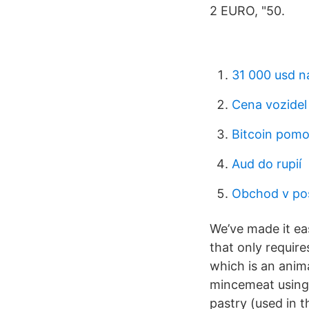
2 EURO, "50.
31 000 usd n
Cena vozidel 
Bitcoin pomoc
Aud do rupií
Obchod v po
We’ve made it eas
that only require
which is an anima
mincemeat using 
pastry (used in t