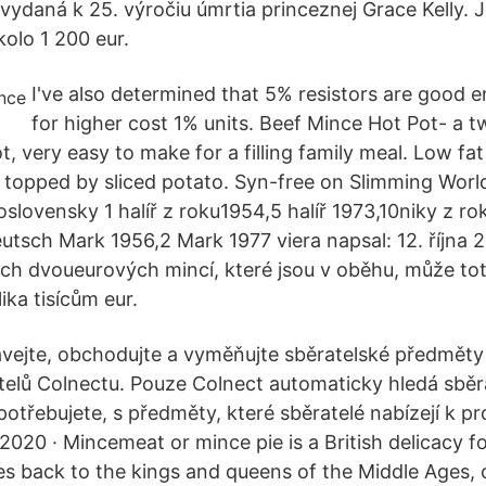
ydaná k 25. výročiu úmrtia princeznej Grace Kelly. 
olo 1 200 eur.
I've also determined that 5% resistors are good 
for higher cost 1% units. Beef Mince Hot Pot- a t
ot, very easy to make for a filling family meal. Low fa
 topped by sliced potato. Syn-free on Slimming Worl
slovensky 1 halíř z roku1954,5 halíř 1973,10niky z ro
utsch Mark 1956,2 Mark 1977 viera napsal: 12. října 
h dvoueurových mincí, které jsou v oběhu, může tot
ika tisícům eur.
vejte, obchodujte a vyměňujte sběratelské předměty
elů Colnectu. Pouze Colnect automaticky hledá sběr
otřebujete, s předměty, které sběratelé nabízejí k pr
020 · Mincemeat or mince pie is a British delicacy fo
es back to the kings and queens of the Middle Ages, o