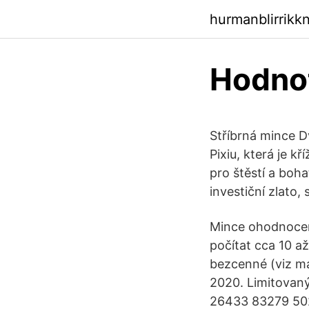
hurmanblirrik
Hodnot
Stříbrná mince D
Pixiu, která je k
pro štěstí a boha
investiční zlato,
Mince ohodnocen
počítat cca 10 a
bezcenné (viz ma
2020. Limitovan
26433 83279 50