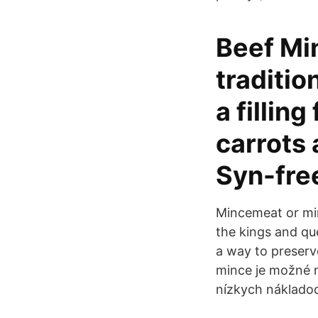
Beef Min
traditio
a fillin
carrots 
Syn-fre
Mincemeat or minc
the kings and qu
a way to preserv
mince je možné n
nízkych náklado