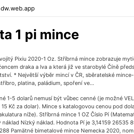
kndw.web.app
a 1 pi mince
vojitý Pixiu 2020-1 Oz. Stříbrná mince zobrazuje myt
řížencem draka a lva a která již ve starobylé Číně pře
tství. * Největší výběr mincí v ČR, sběratelské minc
 stříbro, platina, paládium, spoření ve…
é 1-5 dolarů nemusí být vůbec cenné (je možné VEL
ž 15 Kč za dolar). Mince s katalogovou cenou pod dola
kulatura níže). Stříbrná mince 1 OZ Číslo Pí (Matema
ý náklad Nízký náklad. Hodnota Pí je 3,14159 26535
288 Pamätné bimetalové mince Nemecka 2020, nomi